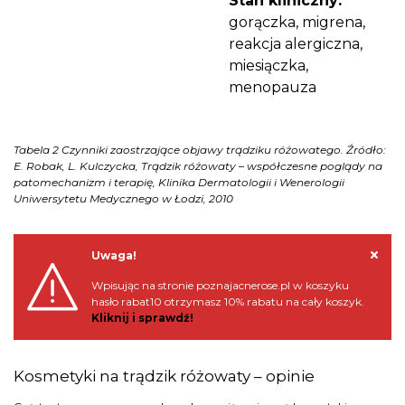
Stan kliniczny:
gorączka, migrena,
reakcja alergiczna,
miesiączka,
menopauza
Tabela 2 Czynniki zaostrzające objawy trądziku różowatego. Źródło:
E. Robak, L. Kulczycka, Trądzik różowaty – współczesne poglądy na
patomechanizm i terapię, Klinika Dermatologii i Wenerologii
Uniwersytetu Medycznego w Łodzi, 2010
Uwaga!
Wpisując na stronie poznajacnerose.pl w koszyku
hasło rabat10 otrzymasz 10% rabatu na cały koszyk.
Kliknij i sprawdź!
Kosmetyki na trądzik różowaty – opinie