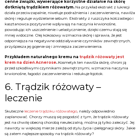
cenne związki, wywierające korzystne działanie na skórę
dotkniętą trądzikiem różowatym.
Na przykład ekstrakt z lukrecji
działa przeciwzapalnie, niweluje podrażnienia i zaczerwienienia, nawilża
skórę i reguluje wydzielanie sebum. Ekstrakty z ruszczyka kolczastego i
kasztanowca pozytywnie wpływają na naczynia krwionośne,
powodując ich uszczelnienie i uelastycznienie, dzięki czemu stają się
mniej widoczne. Olej kokosowy wzmacnia skórę i sprawia, że jest
odporniejsza na negatywne oddziaływanie czynników zewnętrznych,
przyśpiesza jej gojenie się i zmniejsza zaczerwienienia.
Przykładem naturalnego kremu na
trądzik różowaty jest
krem na dzień Acnerose
.
Kosmetyk ten nawilża skórę, chroni ją
przed szkodliwymi czynnikami zewnętrznymi, wzmacnia naczynia
krwionośne, łagodzi zaczerwienienia i redukuje łojotok.
6. Trądzik różowaty –
leczenie
Skuteczne
leczenie trądziku różowatego
, należy odpowiednio
zaplanować. Chorzy muszą się pogodzić z tym, że trądzik różowaty
jest na chwilę obecną chorobą nieuleczalną, można ją tylko zaleczyć. Jej
nawroty w większej mierze zależą od stylu życia i pielęgnacji skóry. Jakie
są zatem najlepsze sposoby na trądzik różowaty?