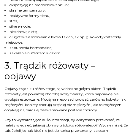
ekspozycję na promieniowanie UV,
skrajne temperatury,
reaktywne formy tlenu,
stres,
silne emocje,
niezdrową dietę,
długotrwałe stosowanie leków takich jak np. glikokortykosteroidy
miejscowe,
zaburzenia hormonalne,
zakażenie nużeńcem ludzkim.
3. Trądzik różowaty –
objawy
Objawy trądziku różowatego, są widoczne gołym okiem. Trądzik
różowaty jest poważną chorobą skóry twarzy, która naprawdę nie
wygląda estetycznie. Mogą na niego zachorować zarówno kobiety, jak i
mężczyźni. Kobiety chorują częściej niż mężczyźni, ale to mężczyzn
dotykają najbardziej zaawansowane postacie choroby.
Czy to wystarczająco dużo informacji, by wszystkich przekonać, że
należy wiedzieć, jakie są objawy trądziku różowatego? Wydaje mi się, że
tak. Jeżeli jednak ktoś nie jest do końca przekonany, zalecam