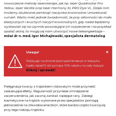
nowoczesne metody laseroterapii, jak np. laser Quadrostar Pro
Yellow, laser Varilite oraz laser Harmony XL PRO Dye-VL. Dzięki nim
możemy skutecznie zamknąć naczynka krwionośne i zniwelować
rumień. Warto mieć jednak świadomość, że przy skłonności do mało
elastycznych i kruchych naczyń krwionośnych, gdy nadal będziemy
wystawiać się na czynniki powodujące ich rozszerzenie i na przykład
opalać skórę, to mogą się nam utworzyć nowe teleangiektazje
–
mówi dr n. med. Igor Michajłowski, specjalista dermatolog
Uwaga!
Wpisując na stronie poznajacnerose.pl w koszyku
hasło rabat10 otrzymasz 10% rabatu na cały koszyk.
Kliknij i sprawdź!
Pielęgnacja twarzy z trądzikiem różowatym może przynieść
zaskakujące efekty. Regularność przyniesie zmniejszenie
zaczerwienienia, jak zaczną zanikać ropiejące rany. Zabiegi
kosmetyczne na trądzik wykonane przez specjalistów pomogą
jednocześnie na zlikwidowanie blizn, które bardzo często tworzą się
przy tego rodzaju trądziku.