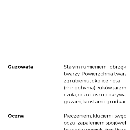
Guzowata
Stałym rumieniem i obrzęki
twarzy. Powierzchnia twarz
zgrubieniu, okolice nosa
(rhinophyma), łuków jarzmo
czoła, oczu i uszu pokrywają
guzami, krostami i grudkami
Oczna
Pieczeniem, kłuciem i swęd
oczu, zapaleniem spojówek i
brzegów powiek, światłowst