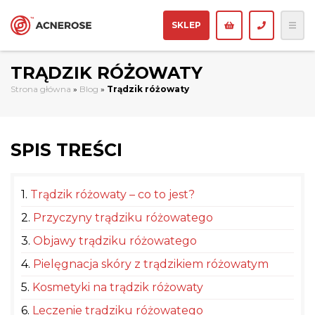
SKLEP
TRĄDZIK RÓŻOWATY
Strona główna
»
Blog
»
Trądzik różowaty
SPIS TREŚCI
1.
Trądzik różowaty – co to jest?
2.
Przyczyny trądziku różowatego
3.
Objawy trądziku różowatego
4.
Pielęgnacja skóry z trądzikiem różowatym
5.
Kosmetyki na trądzik różowaty
6.
Leczenie trądziku różowatego