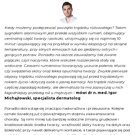
Kiedy możemy podejrzewać początki trądziku różowatego? Takim
sygnałem alarmowym jest przede wszystkim rumień, obejmujący
centralną część twarzy i policzki, utrzymujący się co najmniej 10
minut i pojawiający się na przykład w wyniku ekspozycji na skrajne
temperatury, przy silnych emocjach lub po zjedzeniu ostrych i
gorących potraw. Ponadto na skórze zauważamy tak zwane
pajączki, czyli naczynka, które wskutek rozszerzenia stały się
widoczne. Czasami rumieniowi towarzyszy uczucie palenia, kłucia
czy swędzenia skóry oraz lekka opuchlizna twarzy. Zwykle pierwsze
objawy trądziku różowatego pojawiają się już przed trzydziestym
rokiem życia i dotyczą osób o jasnej karnacji. Na trądzik różowaty
częściej zapadają kobiety, ale dermatoza ta ma zazwyczaj u nich
łagodniejszy przebieg niż u mężczyzn
–
mówi dr n. med. Igor
Michajłowski, specjalista dermatolog
Ponadto skóra staje się znacząco nadwrażliwa i przesuszona. Kolejne
oznaki świadczą już o poważniejszym stopniu zaawansowania
choroby. Są nimi mniej lub bardziej widoczne zmiany grudkowe i
krostkowe okolic środka twarzy, wrażliwość skóry twarzy na dotyk oraz
bolesność przy nawet delikatnym kontakcie, a także pojawiające się pod