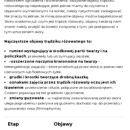
naskórkiem zgrubienia i stwardnienia. Wszystkie objawy trądziku
różowatego są niepokojące, jeżeli jednak mamy do czynienia z
objawami wymienionymi na koniec, należy natychmiast zareagować.
Nie znaczy to jednak, że mniej poważne objawy można bagatelizować.
Skoro wiadomo już, czym jest trądzik różowaty, objawy także są nam
znane, należy przejść do kwestii związanej z tym, jak postępować z
tym schorzeniem skóry.
Najczęstsze objawy trądziku różowatego to:
rumień występujący w środkowej partii twarzy i na
policzkach
, przewlekły lub utrzymujący się stale;
r
ozszerzone naczynia krwionośne na twarzy
–
teleangiektazje, pajączki – które prześwitują przez skórę w postaci sieci
czerwonych lub fioletowych żyłek;
grudki i krostki tworzące drobną kaszkę
;
oznakami zajęcia przez trądzik różowaty oczu jest ich
łzawienie
, przekrwienie i kłucie, połączone ze światłowstrętem.
Czasem pojawiają się też gradówki i jęczmienie;
zmiany guzowate
– w najbardziej zaawansowanej postaci skóra
ulega pogrubieniu i pokrywa się guzkami, dochodzi np. do przerostu i
guzowatości nosa (Rhinophyma).
Etap
Objawy