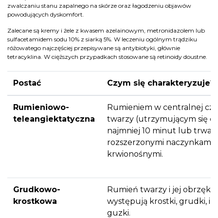
zwalczaniu stanu zapalnego na skórze oraz łagodzeniu objawów
powodujących dyskomfort.
Zalecane są kremy i żele z kwasem azelainowym, metronidazolem lub
sulfacetamidem sodu 10% z siarką 5%. W leczeniu ogólnym trądziku
różowatego najczęściej przepisywane są antybiotyki, głównie
tetracyklina. W cięższych przypadkach stosowane są retinoidy doustne.
Postać
Czym się charakteryzuje?
Rumieniowo-
Rumieniem w centralnej czę
teleangiektatyczna
twarzy (utrzymującym się c
najmniej 10 minut lub trwał
rozszerzonymi naczynkami
krwionośnymi.
Grudkowo-
Rumień twarzy i jej obrzęk są
krostkowa
występują krostki, grudki, i
guzki.