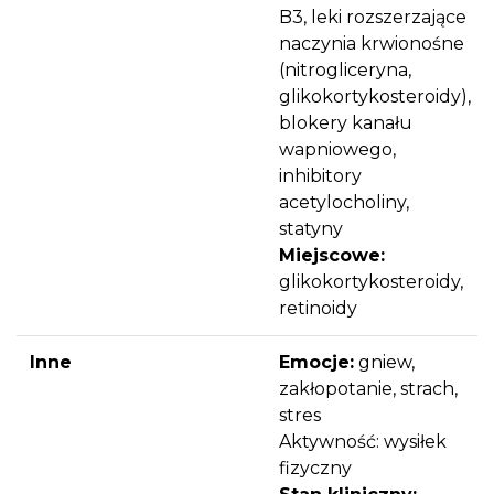
B3, leki rozszerzające
naczynia krwionośne
(nitrogliceryna,
glikokortykosteroidy),
blokery kanału
wapniowego,
inhibitory
acetylocholiny,
statyny
Miejscowe:
glikokortykosteroidy,
retinoidy
Inne
Emocje:
gniew,
zakłopotanie, strach,
stres
Aktywność: wysiłek
fizyczny