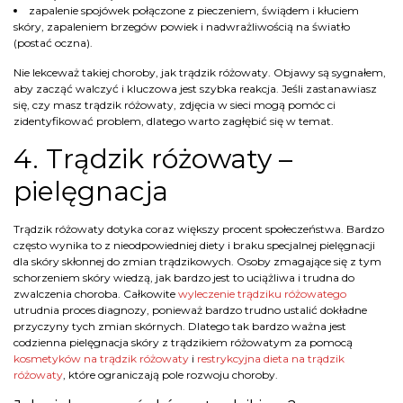
zapalenie spojówek połączone z pieczeniem, świądem i kłuciem
skóry, zapaleniem brzegów powiek i nadwrażliwością na światło
(postać oczna).
Nie lekceważ takiej choroby, jak trądzik różowaty. Objawy są sygnałem,
aby zacząć walczyć i kluczowa jest szybka reakcja. Jeśli zastanawiasz
się, czy masz trądzik różowaty, zdjęcia w sieci mogą pomóc ci
zidentyfikować problem, dlatego warto zagłębić się w temat.
4. Trądzik różowaty –
pielęgnacja
Trądzik różowaty dotyka coraz większy procent społeczeństwa. Bardzo
często wynika to z nieodpowiedniej diety i braku specjalnej pielęgnacji
dla skóry skłonnej do zmian trądzikowych. Osoby zmagające się z tym
schorzeniem skóry wiedzą, jak bardzo jest to uciążliwa i trudna do
zwalczenia choroba. Całkowite
wyleczenie trądziku różowatego
utrudnia proces diagnozy, ponieważ bardzo trudno ustalić dokładne
przyczyny tych zmian skórnych. Dlatego tak bardzo ważna jest
codzienna pielęgnacja skóry z trądzikiem różowatym za pomocą
kosmetyków na trądzik różowaty
i
restrykcyjna dieta na trądzik
różowaty
, które ograniczają pole rozwoju choroby.