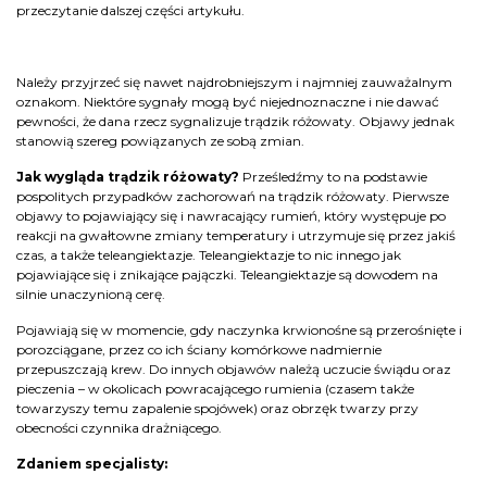
przeczytanie dalszej części artykułu.
Należy przyjrzeć się nawet najdrobniejszym i najmniej zauważalnym
oznakom. Niektóre sygnały mogą być niejednoznaczne i nie dawać
pewności, że dana rzecz sygnalizuje trądzik różowaty. Objawy jednak
stanowią szereg powiązanych ze sobą zmian.
Jak wygląda trądzik różowaty?
Prześledźmy to na podstawie
pospolitych przypadków zachorowań na trądzik różowaty. Pierwsze
objawy to pojawiający się i nawracający rumień, który występuje po
reakcji na gwałtowne zmiany temperatury i utrzymuje się przez jakiś
czas, a także teleangiektazje. Teleangiektazje to nic innego jak
pojawiające się i znikające pajączki. Teleangiektazje są dowodem na
silnie unaczynioną cerę.
Pojawiają się w momencie, gdy naczynka krwionośne są przerośnięte i
porozciągane, przez co ich ściany komórkowe nadmiernie
przepuszczają krew. Do innych objawów należą uczucie świądu oraz
pieczenia – w okolicach powracającego rumienia (czasem także
towarzyszy temu zapalenie spojówek) oraz obrzęk twarzy przy
obecności czynnika drażniącego.
Zdaniem specjalisty: