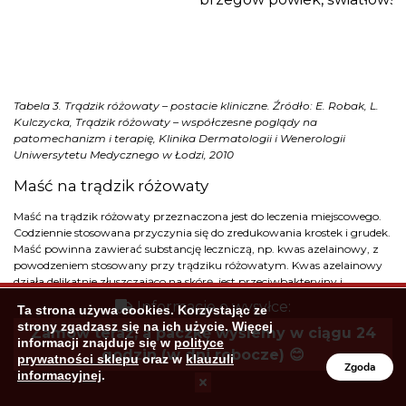
Tabela 3. Trądzik różowaty – postacie kliniczne. Źródło: E. Robak, L.
Kulczycka, Trądzik różowaty – współczesne poglądy na
patomechanizm i terapię, Klinika Dermatologii i Wenerologii
Uniwersytetu Medycznego w Łodzi, 2010
Maść na trądzik różowaty
Maść na trądzik różowaty przeznaczona jest do leczenia miejscowego.
Codziennie stosowana przyczynia się do zredukowania krostek i grudek.
Maść powinna zawierać substancję leczniczą, np. kwas azelainowy, z
powodzeniem stosowany przy trądziku różowatym. Kwas azelainowy
działa delikatnie złuszczająco na skórę, jest przeciwbakteryjny i
zapobiega powstawaniu zaskórników. Dzięki swojemu hamującemu
Informacje o wysyłce:
Ta strona używa cookies. Korzystając ze
wpływowi na proces syntezy melaniny stanowi skuteczną pomoc w
strony zgadzasz się na ich użycie. Więcej
zmniejszaniu przebarwień po zmianach zapalnych. Przykładem maści
Zamów teraz, a paczkę wyślemy w ciągu 24
informacji znajduje się w
polityce
na trądzik różowaty z kwasem azelainowym jest np.
maść na rano
godzin (w dni robocze) 😊
prywatności sklepu
oraz w
klauzuli
Acnerose
.
Zgoda
informacyjnej
.
Trądzik różowaty – leczenie domowe jako