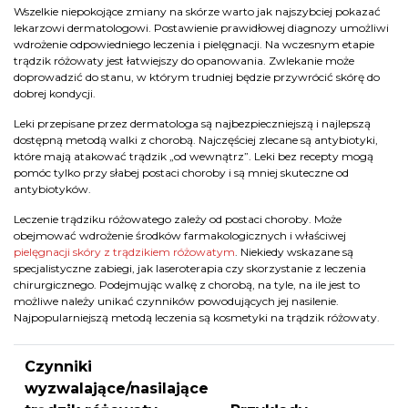
Wszelkie niepokojące zmiany na skórze warto jak najszybciej pokazać
lekarzowi dermatologowi. Postawienie prawidłowej diagnozy umożliwi
wdrożenie odpowiedniego leczenia i pielęgnacji. Na wczesnym etapie
trądzik różowaty jest łatwiejszy do opanowania. Zwlekanie może
doprowadzić do stanu, w którym trudniej będzie przywrócić skórę do
dobrej kondycji.
Leki przepisane przez dermatologa są najbezpieczniejszą i najlepszą
dostępną metodą walki z chorobą. Najczęściej zlecane są antybiotyki,
które mają atakować trądzik „od wewnątrz”. Leki bez recepty mogą
pomóc tylko przy słabej postaci choroby i są mniej skuteczne od
antybiotyków.
Leczenie trądziku różowatego zależy od postaci choroby. Może
obejmować wdrożenie środków farmakologicznych i właściwej
pielęgnacji skóry z trądzikiem różowatym
. Niekiedy wskazane są
specjalistyczne zabiegi, jak laseroterapia czy skorzystanie z leczenia
chirurgicznego. Podejmując walkę z chorobą, na tyle, na ile jest to
możliwe należy unikać czynników powodujących jej nasilenie.
Najpopularniejszą metodą leczenia są kosmetyki na trądzik różowaty.
Czynniki
wyzwalające/nasilające