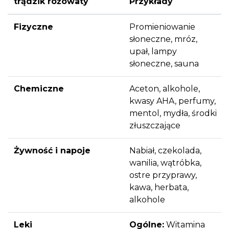
trądzik różowaty
Przykłady
Fizyczne
Promieniowanie
słoneczne, mróz,
upał, lampy
słoneczne, sauna
Chemiczne
Aceton, alkohole,
kwasy AHA, perfumy,
mentol, mydła, środki
złuszczające
Żywność i napoje
Nabiał, czekolada,
wanilia, wątróbka,
ostre przyprawy,
kawa, herbata,
alkohole
Leki
Ogólne:
Witamina