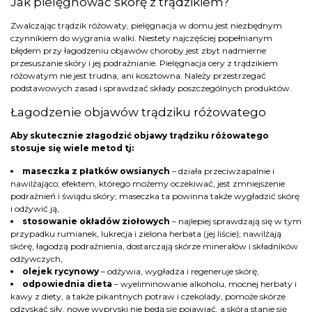
Jak pielęgnować skórę z trądzikiem?
Zwalczając trądzik różowaty, pielęgnacja w domu jest niezbędnym
czynnikiem do wygrania walki. Niestety najczęściej popełnianym
błędem przy łagodzeniu objawów choroby jest zbyt nadmierne
przesuszanie skóry i jej podrażnianie. Pielęgnacja cery z trądzikiem
różowatym nie jest trudna, ani kosztowna. Należy przestrzegać
podstawowych zasad i sprawdzać składy poszczególnych produktów.
Łagodzenie objawów trądziku różowatego
Aby skutecznie złagodzić objawy trądziku różowatego
stosuje się wiele metod tj:
maseczka z płatków owsianych
– działa przeciwzapalnie i
nawilżająco; efektem, którego możemy oczekiwać, jest zmniejszenie
podrażnień i świądu skóry; maseczka ta powinna także wygładzić skórę
i odżywić ją,
stosowanie okładów ziołowych
– najlepiej sprawdzają się w tym
przypadku rumianek, lukrecja i zielona herbata (jej liście); nawilżają
skórę, łagodzą podrażnienia, dostarczają skórze minerałów i składników
odżywczych,
olejek rycynowy
– odżywia, wygładza i regeneruje skórę,
odpowiednia dieta
– wyeliminowanie alkoholu, mocnej herbaty i
kawy z diety, a także pikantnych potraw i czekolady, pomoże skórze
odzyskać siły, nowe wypryski nie będą się pojawiać, a skóra stanie się