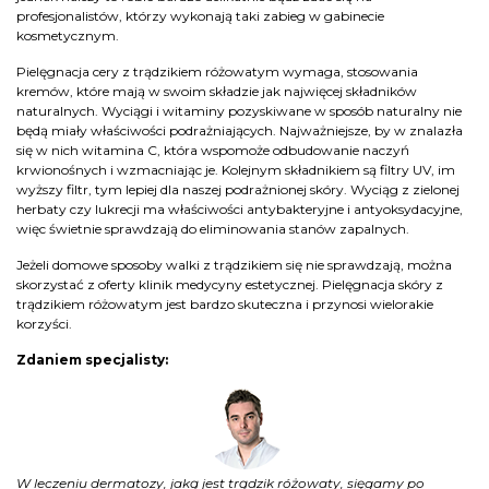
profesjonalistów, którzy wykonają taki zabieg w gabinecie
kosmetycznym.
Pielęgnacja cery z trądzikiem różowatym wymaga, stosowania
kremów, które mają w swoim składzie jak najwięcej składników
naturalnych. Wyciągi i witaminy pozyskiwane w sposób naturalny nie
będą miały właściwości podrażniających. Najważniejsze, by w znalazła
się w nich witamina C, która wspomoże odbudowanie naczyń
krwionośnych i wzmacniając je. Kolejnym składnikiem są filtry UV, im
wyższy filtr, tym lepiej dla naszej podrażnionej skóry. Wyciąg z zielonej
herbaty czy lukrecji ma właściwości antybakteryjne i antyoksydacyjne,
więc świetnie sprawdzają do eliminowania stanów zapalnych.
Jeżeli domowe sposoby walki z trądzikiem się nie sprawdzają, można
skorzystać z oferty klinik medycyny estetycznej. Pielęgnacja skóry z
trądzikiem różowatym jest bardzo skuteczna i przynosi wielorakie
korzyści.
Zdaniem specjalisty:
W leczeniu dermatozy, jaką jest trądzik różowaty, sięgamy po