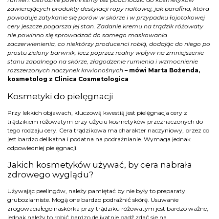
zawierających produkty destylacji ropy naftowej, jak parafina, która
powoduje zatykanie się porów w skórze i w przypadku łojotokowej
cery jeszcze pogarsza jej stan. Zadanie kremu na trądzik różowaty
nie powinno się sprowadzać do samego maskowania
zaczerwienienia, co niektórzy producenci robią, dodając do niego po
prostu zielony barwnik, lecz poprzez realny wpływ na zmniejszenie
stanu zapalnego na skórze, złagodzenie rumienia i wzmocnienie
rozszerzonych naczynek krwionośnych
– mówi Marta Bożenda,
kosmetolog z Clinica Cosmetologica
Kosmetyki do pielęgnacji
Przy lekkich objawach, kluczową kwestią jest pielęgnacja cery z
trądzikiem różowatym przy użyciu kosmetyków przeznaczonych do
tego rodzaju cery. Cera trądzikowa ma charakter naczyniowy, przez co
jest bardzo delikatna i podatna na podrażnianie. Wymaga jednak
odpowiedniej pielęgnacji.
Jakich kosmetyków używać, by cera nabrała
zdrowego wyglądu?
Używając peelingów, należy pamiętać by nie były to preparaty
gruboziarniste. Mogą one bardzo podrażnić skórę. Usuwanie
zrogowaciałego naskórka przy trądziku różowatym jest bardzo ważne,
jednak należy to robić bardzo delikatnie bądź zdać się na