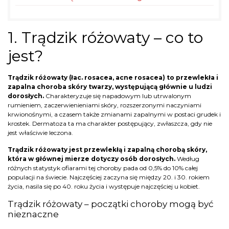
1. Trądzik różowaty – co to
jest?
Trądzik różowaty (łac. rosacea, acne rosacea) to przewlekła i
zapalna choroba skóry twarzy, występującą głównie u ludzi
dorosłych.
Charakteryzuje się napadowym lub utrwalonym
rumieniem, zaczerwienieniami skóry, rozszerzonymi naczyniami
krwionośnymi, a czasem także zmianami zapalnymi w postaci grudek i
krostek. Dermatoza ta ma charakter postępujący, zwłaszcza, gdy nie
jest właściwie leczona.
Trądzik różowaty jest przewlekłą i zapalną chorobą skóry,
która w głównej mierze dotyczy osób dorosłych.
Według
różnych statystyk ofiarami tej choroby pada od 0,5% do 10% całej
populacji na świecie. Najczęściej zaczyna się między 20. i 30. rokiem
życia, nasila się po 40. roku życia i występuje najczęściej u kobiet.
Trądzik różowaty – początki choroby mogą być
nieznaczne