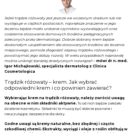
Jeżeli trądzik różowaty jest jeszcze we wczesnym stadium lub nie
występuje w ciężkich postaciach, największe znaczenie w jego
leczeniu będzie miało unikanie czynników wyzwalających oraz
codzienne stosowanie domowych środków pielęgnacyjnych
zaleconych przez dermatologa. Dobrze dobrany krem będzie
doskonałym uzupełnieniem dla stosowanych środków do leczenia
miejscowego, pomoże złagodzić objawy trądziku różowatego i
powstrzymać jego dalszy rozwój. W wielu przypadkach naprawdę
można uniknąć bardziej drastycznych rozwiązań
–
mówi dr n. med.
Igor Michajłowski, specjalista dermatolog z Clinica
Cosmetologica
Trądzik różowaty – krem. Jak wybrać
odpowiedni krem i co powinien zawierać?
Wybierając krem na trądzik różowaty, należy zwrócić uwagę
na obecne w nim składniki aktywne.
To od nich będzie zależało
działanie kosmetyku. Składniki te muszą być dobrze poznane i
nieuczulające, bezpieczne dla skóry.
Godne uwagi są kremy naturalne, bez zbędnej i często
szkodliwej chemii. Ekstrakty, wyciągi i oleje z roślin obfitują w