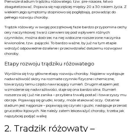
Pierwsze stadium trądziku różowatego, tzw. pre-rosacea, łatwo
zbagatelizować. Pojawia się najczęściej między 20 a 30 rokiem życia. Z
wiekiem jego symptomy stopniowo się pogłębiają, prowadząc do
pełnego rozwoju choroby.
Trądzik różowaty w swojej początkowej fazie bardzo przypomina cechy
cery naczynkowej: twarz czerwieni się pod wpływem różnych
czynników, można dostrzec na niej widoczne rozszerzone naczynka
krwionośne, tzw. pajączki. To bardzo ważne, by już na tym etapie
wdrożyć odpowiednie działanie i przeciwdziałać dalszemu rozwojowi
choroby.
Etapy rozwoju trądziku różowatego
Wyróżnia się trzy główne etapy rozwoju choroby. Najpierw występuje
nadwrażliwość skóry na rozmaite czynniki fizyczne i chemiczne,
towarzyszy temu często nawracający rumień. Drugim etapem jest
wzmożenie się nadwrażliwości, staje się ona bardzo silna. Rumień
rozszerza się i już nie zanika – przybiera trwałą postać i towarzyszy mu
obrzęk. Pojawiają się grudki, krosty, może atakować oczy. Ostatnie
stadium jest najgorsze – pojawiają się czyraki i guzki, następuje przerost
gruczołów łojowych. Nie należy zatem lekceważyć choroby, trzeba jak
najszybciej podjąć walkę.
2. Trądzik różowaty –