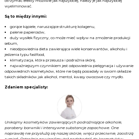
otrzymać efekty możliwie jak najszybciej, należy je jak najszybciej
wyeliminować.
Są to między innymi:
gorące kąpiele, naruszające strukturę kolagenu,
palenie papierosów,
duży wysiłek fizyczny, co może mieć wpływ na zmożenie produkcji
sebum,
nieodpowiednia dieta zawierająca wiele konserwantów, alkoholu i
jedzenia typu fastfood,
klimatyzacja, która przesusza i podrażnia skórę,
najważniejszym czynnikiem jest odpowiednia pielęgnacja i używanie
odpowiednich kosmetyków, które nie będą posiadały w swoim składzie
takich składników jak alkohol, mentol, kwasy owocowe czy mydło.
Zdaniem specjalisty:
Unikajmy kosmetyków zawierających podrażniające alkohole,
parabeny barwniki i intensywne substancje zapachowe. One
naprawdę nie przysłużą się naszej skórze, wręcz przeciwnie, zaostrzą
rumień. Ostrożnie powinniśmy też podchodzić do kosmetyków