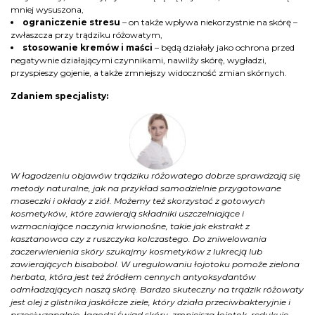
mniej wysuszona,
ograniczenie stresu
– on także wpływa niekorzystnie na skórę –
zwłaszcza przy trądziku różowatym,
stosowanie kremów i maści
– będą działały jako ochrona przed
negatywnie działającymi czynnikami, nawilży skórę, wygładzi,
przyspieszy gojenie, a także zmniejszy widoczność zmian skórnych.
Zdaniem specjalisty:
W łagodzeniu objawów trądziku różowatego dobrze sprawdzają się
metody naturalne, jak na przykład samodzielnie przygotowane
maseczki i okłady z ziół. Możemy też skorzystać z gotowych
kosmetyków, które zawierają składniki uszczelniające i
wzmacniające naczynia krwionośne, takie jak ekstrakt z
kasztanowca czy z ruszczyka kolczastego. Do zniwelowania
zaczerwienienia skóry szukajmy kosmetyków z lukrecją lub
zawierających bisabobol. W uregulowaniu łojotoku pomoże zielona
herbata, która jest też źródłem cennych antyoksydantów
odmładzających naszą skórę. Bardzo skuteczny na trądzik różowaty
jest olej z glistnika jaskółcze ziele, który działa przeciwbakteryjnie i
przeciwzapalnie, łagodzi świąd skóry, zmniejsza łojotok, redukuje