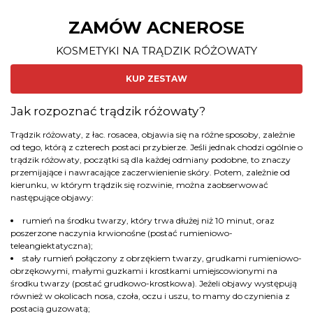
ZAMÓW ACNEROSE
KOSMETYKI NA TRĄDZIK RÓŻOWATY
KUP ZESTAW
Jak rozpoznać trądzik różowaty?
Trądzik różowaty, z łac. rosacea, objawia się na różne sposoby, zależnie
od tego, którą z czterech postaci przybierze. Jeśli jednak chodzi ogólnie o
trądzik różowaty, początki są dla każdej odmiany podobne, to znaczy
przemijające i nawracające zaczerwienienie skóry. Potem, zależnie od
kierunku, w którym trądzik się rozwinie, można zaobserwować
następujące objawy:
rumień na środku twarzy, który trwa dłużej niż 10 minut, oraz
poszerzone naczynia krwionośne (postać rumieniowo-
teleangiektatyczna);
stały rumień połączony z obrzękiem twarzy, grudkami rumieniowo-
obrzękowymi, małymi guzkami i krostkami umiejscowionymi na
środku twarzy (postać grudkowo-krostkowa). Jeżeli objawy występują
również w okolicach nosa, czoła, oczu i uszu, to mamy do czynienia z
postacią guzowatą;