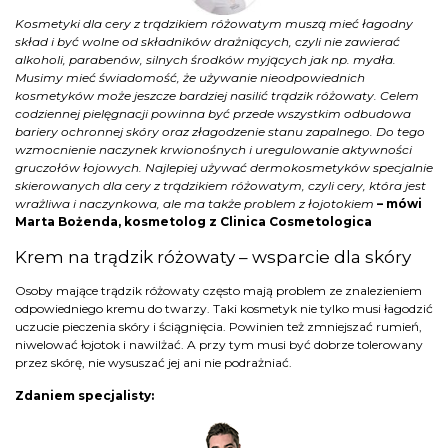
Kosmetyki dla cery z trądzikiem różowatym muszą mieć łagodny
skład i być wolne od składników drażniących, czyli nie zawierać
alkoholi, parabenów, silnych środków myjących jak np. mydła.
Musimy mieć świadomość, że używanie nieodpowiednich
kosmetyków może jeszcze bardziej nasilić trądzik różowaty. Celem
codziennej pielęgnacji powinna być przede wszystkim odbudowa
bariery ochronnej skóry oraz złagodzenie stanu zapalnego. Do tego
wzmocnienie naczynek krwionośnych i uregulowanie aktywności
gruczołów łojowych. Najlepiej używać dermokosmetyków specjalnie
skierowanych dla cery z trądzikiem różowatym, czyli cery, która jest
wrażliwa i naczynkowa, ale ma także problem z łojotokiem
– mówi
Marta Bożenda, kosmetolog z Clinica Cosmetologica
Krem na trądzik różowaty – wsparcie dla skóry
Osoby mające trądzik różowaty często mają problem ze znalezieniem
odpowiedniego kremu do twarzy. Taki kosmetyk nie tylko musi łagodzić
uczucie pieczenia skóry i ściągnięcia. Powinien też zmniejszać rumień,
niwelować łojotok i nawilżać. A przy tym musi być dobrze tolerowany
przez skórę, nie wysuszać jej ani nie podrażniać.
Zdaniem specjalisty: