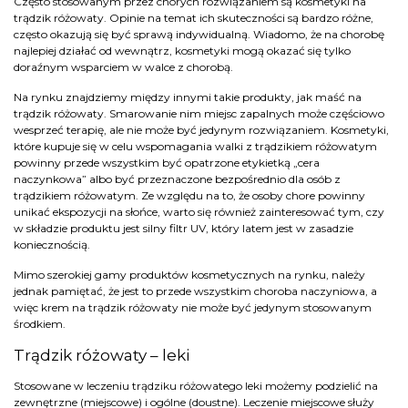
Często stosowanym przez chorych rozwiązaniem są kosmetyki na
trądzik różowaty. Opinie na temat ich skuteczności są bardzo różne,
często okazują się być sprawą indywidualną. Wiadomo, że na chorobę
najlepiej działać od wewnątrz, kosmetyki mogą okazać się tylko
doraźnym wsparciem w walce z chorobą.
Na rynku znajdziemy między innymi takie produkty, jak maść na
trądzik różowaty. Smarowanie nim miejsc zapalnych może częściowo
wesprzeć terapię, ale nie może być jedynym rozwiązaniem. Kosmetyki,
które kupuje się w celu wspomagania walki z trądzikiem różowatym
powinny przede wszystkim być opatrzone etykietką „cera
naczynkowa” albo być przeznaczone bezpośrednio dla osób z
trądzikiem różowatym. Ze względu na to, że osoby chore powinny
unikać ekspozycji na słońce, warto się również zainteresować tym, czy
w składzie produktu jest silny filtr UV, który latem jest w zasadzie
koniecznością.
Mimo szerokiej gamy produktów kosmetycznych na rynku, należy
jednak pamiętać, że jest to przede wszystkim choroba naczyniowa, a
więc krem na trądzik różowaty nie może być jedynym stosowanym
środkiem.
Trądzik różowaty – leki
Stosowane w leczeniu trądziku różowatego leki możemy podzielić na
zewnętrzne (miejscowe) i ogólne (doustne). Leczenie miejscowe służy