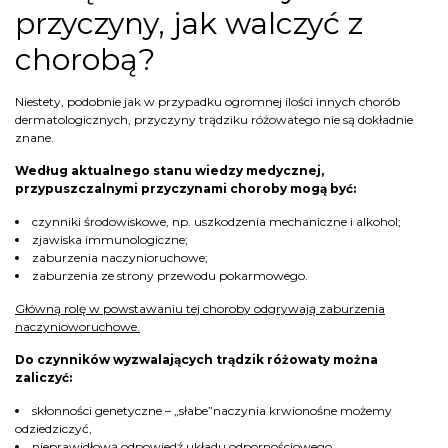
przyczyny, jak walczyć z
chorobą?
Niestety, podobnie jak w przypadku ogromnej ilości innych chorób
dermatologicznych, przyczyny trądziku różowatego nie są dokładnie
znane.
Według aktualnego stanu wiedzy medycznej,
przypuszczalnymi przyczynami choroby mogą być:
czynniki środowiskowe, np. uszkodzenia mechaniczne i alkohol;
zjawiska immunologiczne;
zaburzenia naczynioruchowe;
zaburzenia ze strony przewodu pokarmowego.
Główną rolę w powstawaniu tej choroby odgrywają zaburzenia
naczynioworuchowe.
Do czynników wyzwalających trądzik różowaty można
zaliczyć:
skłonności genetyczne – „słabe”naczynia krwionośne możemy
odziedziczyć,
nieprawidłową odpowiedź układu odpornościowego,