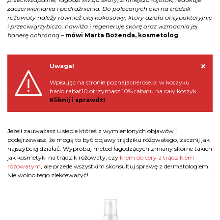
zaczerwieniania i podrażnienia. Do polecanych olei na trądzik
różowaty należy również olej kokosowy, który działa antybakteryjnie
i przeciwgrzybiczo, nawilża i regeneruje skórę oraz wzmacnia jej
barierę ochronną
–
mówi Marta Bożenda, kosmetolog
Uwaga!
Wpisując na stronie poznajacnerose.pl w koszyku
hasło rabat10 otrzymasz 10% rabatu na cały koszyk.
Kliknij i sprawdź!
Jeżeli zauważasz u siebie któreś z wymienionych objawów i
podejrzewasz, że mogą to być objawy trądziku różowatego, zacznij jak
najszybciej działać. Wypróbuj metod łagodzących zmiany skórne takich
jak kosmetyki na trądzik różowaty, czy
krem do cery z trądzikiem
różowatym
, ale przede wszystkim skonsultuj sprawę z dermatologiem.
Nie wolno tego zlekceważyć!