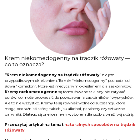
Krem niekomedogenny na trądzik różowaty —
co to oznacza?
“Krem niekomedogenny na trądzik różowaty”
nie jest
przypadkowym określeniem. Termin “niekomedogenny” pochodzi od
słowa “komedon”, które jest medycznym określeniem dla zaskórników.
Kremy niekomedogenne
są formułowane tak, aby nie zatykać
porów, co może prowadzić do powstawania zaskórników i wyprysków.
Ale to nie wszystko. Kremy te są również wolne od substancji, które
mogą podrażniać skórę, takich jak alkohol, parabeny czy sztuczne
barwniki. Dlatego są one idealnym wyborem dla osób z wrażliwą skórą.
Przeczytaj artykuł na temat
naturalnych sposobów na trądzik
różowaty