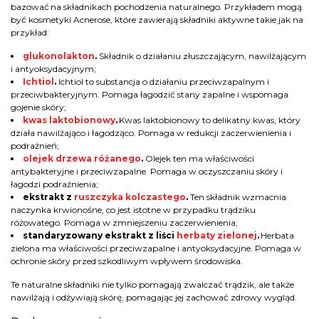
bazować na składnikach pochodzenia naturalnego. Przykładem mogą
być kosmetyki Acnerose, które zawierają składniki aktywne takie jak na
przykład:
glukonolakton
.
Składnik o działaniu złuszczającym, nawilżającym
i antyoksydacyjnym;
Ichtiol
.
Ichtiol to substancja o działaniu przeciwzapalnym i
przeciwbakteryjnym. Pomaga łagodzić stany zapalne i wspomaga
gojenie skóry;
kwas laktobionowy
.
Kwas laktobionowy to delikatny kwas, który
działa nawilżająco i łagodząco. Pomaga w redukcji zaczerwienienia i
podrażnień;
olejek drzewa różanego
.
Olejek ten ma właściwości
antybakteryjne i przeciwzapalne. Pomaga w oczyszczaniu skóry i
łagodzi podrażnienia;
ekstrakt z
ruszczyka kolczastego
.
Ten składnik wzmacnia
naczynka krwionośne, co jest istotne w przypadku trądziku
różowatego. Pomaga w zmniejszeniu zaczerwienienia;
standaryzowany ekstrakt z liści
herbaty zielonej
.
Herbata
zielona ma właściwości przeciwzapalne i antyoksydacyjne. Pomaga w
ochronie skóry przed szkodliwym wpływem środowiska.
Te naturalne składniki nie tylko pomagają zwalczać trądzik, ale także
nawilżają i odżywiają skórę, pomagając jej zachować zdrowy wygląd.