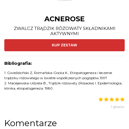
ACNEROSE
ZWALCZ TRĄDZIK RÓŻOWATY SKŁADNIKAMI
AKTYWNYMI
KUP ZESTAW
Bibliografia:
1. Gwieździński Z, Romańska-Gocka K., Etiopatogeneza i leczenie
trądziku różowatego w świetle współczesnych poglądów,1997
2. Maciejewska-Udziela B., Trądzik różowaty (Rosacea) I. Epidemiologia,
klinika, etiopatogeneza, 1980
1 głosów
Komentarze