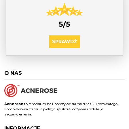
5/5
SPRAWDŹ
O NAS
Acnerose
to remedium na uporczywe skutki trądziku różowatego.
Kompleksowa formuła pielęgnuję skórę, odżywia i redukuje
zaczerwienienia.
INFORMACJE