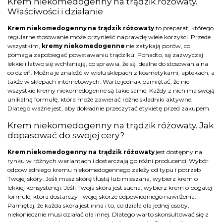
Krem niekomedogenny na trądzik różowaty.
Właściwości i działanie
Krem niekomedogenny na trądzik różowaty
to preparat, którego
regularne stosowanie może przynieść naprawdę wiele korzyści. Przede
wszystkim,
kremy niekomedogenne
nie zatykają porów, co
pomaga zapobiegać powstawaniu trądziku. Ponadto, są zazwyczaj
lekkie i łatwo się wchłaniają, co sprawia, że są idealne do stosowania na
co dzień. Można je znaleźć w wielu sklepach z kosmetykami, aptekach, a
także w sklepach internetowych. Warto jednak pamiętać, że nie
wszystkie kremy niekomedogenne są takie same. Każdy z nich ma swoją
unikalną formułę, która może zawierać różne składniki aktywne.
Dlatego ważne jest, aby dokładnie przeczytać etykietę przed zakupem.
Krem niekomedogenny na trądzik różowaty. Jak
dopasować do swojej cery?
Krem niekomedogenny na trądzik różowaty
jest dostępny na
rynku w różnych wariantach i dostarczają go różni producenci. Wybór
odpowiedniego kremu niekomedogennego zależy od typu i potrzeb
Twojej skóry. Jeśli masz skórę tłustą lub mieszana, wybierz krem o
lekkiej konsystencji. Jeśli Twoja skóra jest sucha, wybierz krem o bogatej
formule, która dostarczy Twojej skórze odpowiedniego nawilżenia.
Pamiętaj, że każda skóra jest inna i to, co działa dla jednej osoby,
niekoniecznie musi działać dla innej. Dlatego warto skonsultować się z